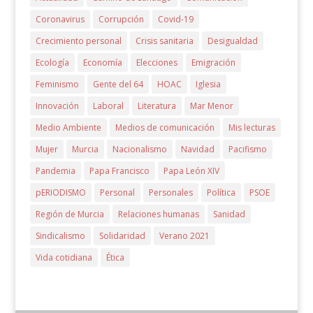
Coronavirus
Corrupción
Covid-19
Crecimiento personal
Crisis sanitaria
Desigualdad
Ecología
Economía
Elecciones
Emigración
Feminismo
Gente del 64
HOAC
Iglesia
Innovación
Laboral
Literatura
Mar Menor
Medio Ambiente
Medios de comunicación
Mis lecturas
Mujer
Murcia
Nacionalismo
Navidad
Pacifismo
Pandemia
Papa Francisco
Papa León XIV
pERIODISMO
Personal
Personales
Política
PSOE
Región de Murcia
Relaciones humanas
Sanidad
Sindicalismo
Solidaridad
Verano 2021
Vida cotidiana
Ética