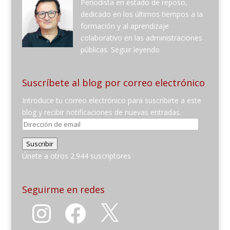
Periodista en estado de reposo,
dedicado en los últimos tiempos a la
formación y al aprendizaje
colaborativo en las administraciones
públicas.
Seguir leyendo
Suscríbete al blog por correo electrónico
Introduce tu correo electrónico para suscribirte a este
blog y recibir notificaciones de nuevas entradas.
Dirección
de
Suscribir
email
Únete a otros 2.944 suscriptores
Seguirme en redes
Instagram
Facebook
X