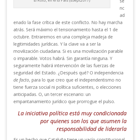
El Roto, en el El País (8Sept2017)
se
nc
ad
enado la fase crítica de este conflicto. No hay marcha
atrás. Será máximo el tensionamiento hasta el 1 de
octubre. Entraremos en una compleja madeja de
legitimidades jurídicas. Y la clave va a ser la
movilización ciudadana. Si es una movilización parable
o imparable. Votos habrá. Sin garantía ninguna. Y
seguramente habrá intervención de las fuerzas de
seguridad del Estado. ¿Después qué? O independencia
de facto
, para lo que creo que el independentismo no
tiene fuerza social ni política suficientes, o elecciones
anticipadas. O, un tercer escenario: un
empantanamiento jurídico que prorrogue el pulso.
La iniciativa política está muy condicionada
por quienes son los que asumen la
responsabilidad de liderarla
Es un hecho que Cataluña tiene un vacío constitucional.