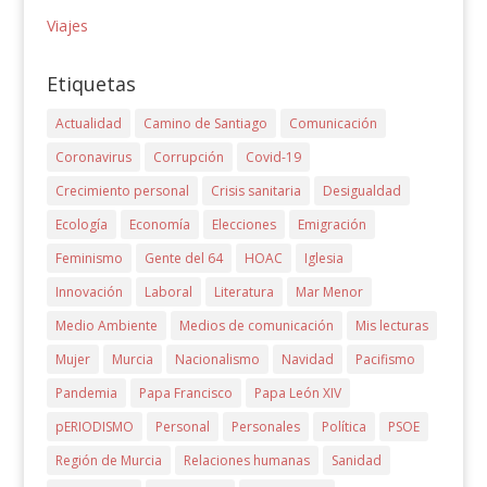
Viajes
Etiquetas
Actualidad
Camino de Santiago
Comunicación
Coronavirus
Corrupción
Covid-19
Crecimiento personal
Crisis sanitaria
Desigualdad
Ecología
Economía
Elecciones
Emigración
Feminismo
Gente del 64
HOAC
Iglesia
Innovación
Laboral
Literatura
Mar Menor
Medio Ambiente
Medios de comunicación
Mis lecturas
Mujer
Murcia
Nacionalismo
Navidad
Pacifismo
Pandemia
Papa Francisco
Papa León XIV
pERIODISMO
Personal
Personales
Política
PSOE
Región de Murcia
Relaciones humanas
Sanidad