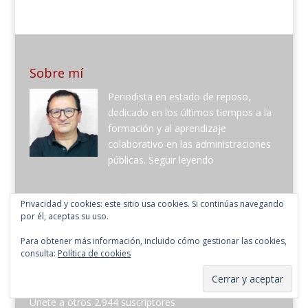
Sobre mí
Periodista en estado de reposo,
dedicado en los últimos tiempos a la
formación y al aprendizaje
colaborativo en las administraciones
públicas.
Seguir leyendo
Suscríbete al blog por correo electrónico
Privacidad y cookies: este sitio usa cookies. Si continúas navegando
por él, aceptas su uso.
Introduce tu correo electrónico para suscribirte a este
Para obtener más información, incluido cómo gestionar las cookies,
blog y recibir notificaciones de nuevas entradas.
consulta:
Política de cookies
Dirección
de
Suscribir
email
Únete a otros 2.944 suscriptores