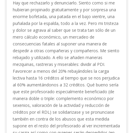
Hay que rechazarlo y denunciarlo. Siento como si me
hubieran propinado gratuitamente y por sorpresa una
enorme bofetada, una patada en el bajo vientre, una
puñalada por la espalda, todo a la vez. Pero mi tristeza
y dolor se agrava al saber que se trata tan sólo de un
mero cálculo económico, un mercadeo de
consecuencias fatales al suponer una manera de
despedir a otras compañeras y compañeros. Me siento
rebajado y utilizado. A ello se añaden maneras
mezquinas, rastreras y miserables: dividir al PDI.
Favorecer a menos del 20% rebajándoles la carga
lectiva hasta 16 créditos al tiempo que se nos perjudica
al 60% aumentándonos a 32 créditos. Qué bueno sería
que este profesorado especialmente beneficiado (de
manera doble o triple: complemento económico por
sexenios, valoración de la actividad y reducción de
créditos por el RDL) se solidarizase y se pronunciase
también en contra de los abusos que esta medida
supone en el resto del profesorado al ver incrementada
su carga así como con quienes serán despedidos (en