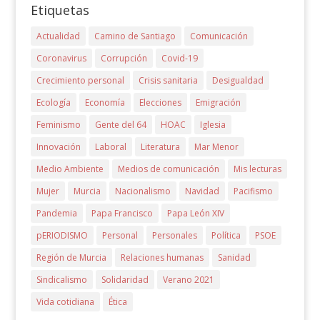
Etiquetas
Actualidad
Camino de Santiago
Comunicación
Coronavirus
Corrupción
Covid-19
Crecimiento personal
Crisis sanitaria
Desigualdad
Ecología
Economía
Elecciones
Emigración
Feminismo
Gente del 64
HOAC
Iglesia
Innovación
Laboral
Literatura
Mar Menor
Medio Ambiente
Medios de comunicación
Mis lecturas
Mujer
Murcia
Nacionalismo
Navidad
Pacifismo
Pandemia
Papa Francisco
Papa León XIV
pERIODISMO
Personal
Personales
Política
PSOE
Región de Murcia
Relaciones humanas
Sanidad
Sindicalismo
Solidaridad
Verano 2021
Vida cotidiana
Ética