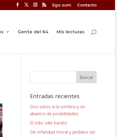
Ego sum
Contacto
os
Gente del 64
Mis lecturas
Entradas recientes
Dos votos a la sombra y un
abanico de posibilidades
El odio sale barato
De orfandad moral y pedaleo sin