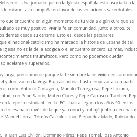
ebramos. Una jornada que en la Iglesia española está asociada a la
s lo mismo, a la campaña en favor de las vocaciones sacerdotales.
seguro que encuentra en algún momento de tu vida a algún cura que se
ultado es muy positivo. Vivir la fe en comunidad, junto a otros, te
los demás desde su carisma. Esto es, desde las peculiares
 que el nacional-catolicismo ha marcado la historia de España de tal
Iglesia no es la de la acogida o el encuentro sincero. Es más, inclus
r acontecimientos traumáticos. Pero como no podemos quedar
aso adelante y superarlos.
uy larga, precisamente porque la fe siempre la he vivido en comunida
uel y don Iván en la Vega Baja alicantina, hasta empezar a compartir
ero, como Antonio Cartagena, Manolo Torregrosa, Pepe Lozano,
juventud, con Pepe Saorín, Mateo Clares y Pepe Carrasco. También Pep
 en la época estudiantil en la JEC… hasta llegar a los años 90 en los
ón diocesana a través de la que ya conocí y trabajé junto a decenas d
José Manuel Lorca, Tomás Cascales, Juan Fernández Marín, Raimundo
C, a Juan Luis Chillón, Domingo Pérez, Pepe Tornel, José Antonio