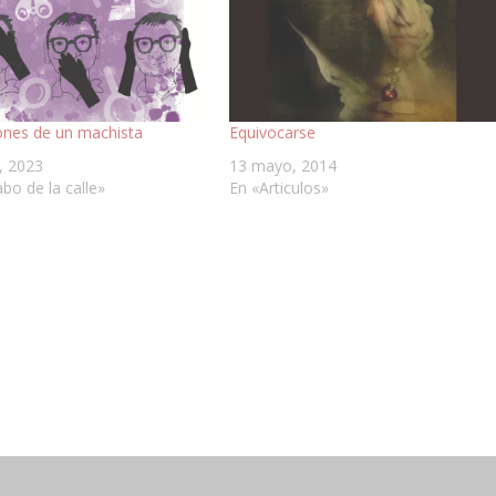
ones de un machista
Equivocarse
, 2023
13 mayo, 2014
abo de la calle»
En «Articulos»