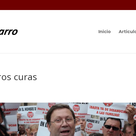
Inicio
Articul
ros curas