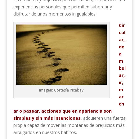
experiencias personales que permiten saborear y
disfrutar de unos momentos inigualables.
Cir
cul
ar,
de
a
m
bul
ar,
ir,
m
Imagen: Cortesía Pixabay
ar
ch
ar o pasear, acciones que en apariencia son
simples y sin más intenciones
, adquieren una fuerza
propia capaz de mover las montañas de prejuicios más
arraigados en nuestros hábitos.