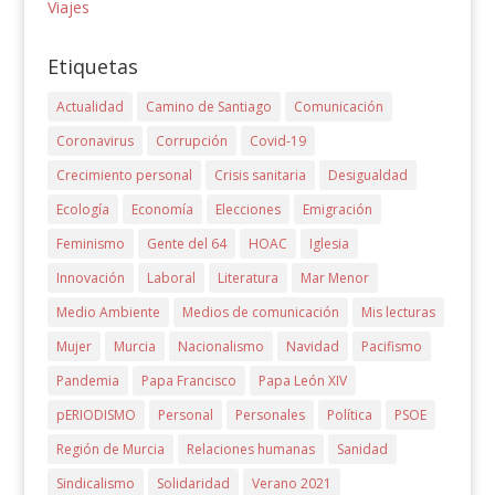
Viajes
Etiquetas
Actualidad
Camino de Santiago
Comunicación
Coronavirus
Corrupción
Covid-19
Crecimiento personal
Crisis sanitaria
Desigualdad
Ecología
Economía
Elecciones
Emigración
Feminismo
Gente del 64
HOAC
Iglesia
Innovación
Laboral
Literatura
Mar Menor
Medio Ambiente
Medios de comunicación
Mis lecturas
Mujer
Murcia
Nacionalismo
Navidad
Pacifismo
Pandemia
Papa Francisco
Papa León XIV
pERIODISMO
Personal
Personales
Política
PSOE
Región de Murcia
Relaciones humanas
Sanidad
Sindicalismo
Solidaridad
Verano 2021