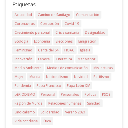
Etiquetas
Actualidad
Camino de Santiago
Comunicación
Coronavirus
Corrupción
Covid-19
Crecimiento personal
Crisis sanitaria
Desigualdad
Ecología
Economía
Elecciones
Emigración
Feminismo
Gente del 64
HOAC
Iglesia
Innovación
Laboral
Literatura
Mar Menor
Medio Ambiente
Medios de comunicación
Mis lecturas
Mujer
Murcia
Nacionalismo
Navidad
Pacifismo
Pandemia
Papa Francisco
Papa León XIV
pERIODISMO
Personal
Personales
Política
PSOE
Región de Murcia
Relaciones humanas
Sanidad
Sindicalismo
Solidaridad
Verano 2021
Vida cotidiana
Ética