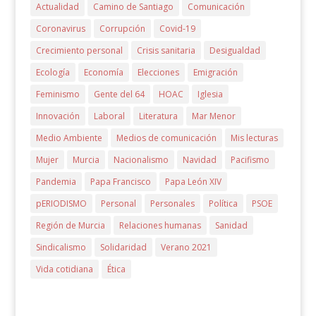
Actualidad
Camino de Santiago
Comunicación
Coronavirus
Corrupción
Covid-19
Crecimiento personal
Crisis sanitaria
Desigualdad
Ecología
Economía
Elecciones
Emigración
Feminismo
Gente del 64
HOAC
Iglesia
Innovación
Laboral
Literatura
Mar Menor
Medio Ambiente
Medios de comunicación
Mis lecturas
Mujer
Murcia
Nacionalismo
Navidad
Pacifismo
Pandemia
Papa Francisco
Papa León XIV
pERIODISMO
Personal
Personales
Política
PSOE
Región de Murcia
Relaciones humanas
Sanidad
Sindicalismo
Solidaridad
Verano 2021
Vida cotidiana
Ética