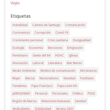
Viajes
Etiquetas
Actualidad
Camino de Santiago
Comunicación
Coronavirus
Corrupción
Covid-19
Crecimiento personal
Crisis sanitaria
Desigualdad
Ecología
Economía
Elecciones
Emigración
Feminismo
Gente del 64
HOAC
Iglesia
Innovación
Laboral
Literatura
Mar Menor
Medio Ambiente
Medios de comunicación
Mis lecturas
Mujer
Murcia
Nacionalismo
Navidad
Pacifismo
Pandemia
Papa Francisco
Papa León XIV
pERIODISMO
Personal
Personales
Política
PSOE
Región de Murcia
Relaciones humanas
Sanidad
Sindicalismo
Solidaridad
Verano 2021