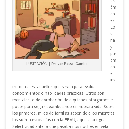
ex
ám
en
es.
Lo
s
ha
y
pur
am
ILUSTRACIÓN | Eva van Passel Gambín
ent
e
ins
trumentales, aquellos que sirven para evaluar
conocimientos o habilidades prácticas. Otros son
mentales, o de aprobación de a quienes otorgamos el
poder para seguir deambulando en nuestra vida. Sobre
los primeros, miles de familias saben de ellos mientras
los sufren estos días con la EBAU, aquella antigua
Selectividad ante la que pasábamos noches en vela