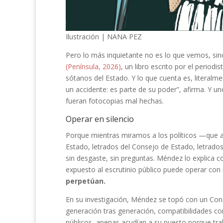
Ilustración | NANA PEZ
Pero lo más inquietante no es lo que vemos, si
(Península, 2026)
, un libro escrito por el periodis
sótanos del Estado. Y lo que cuenta es, literalme
un accidente: es parte de su poder”, afirma. Y u
fueran fotocopias mal hechas.
Operar en silencio
Porque mientras miramos a los políticos —que a
Estado, letrados del Consejo de Estado, letrados
sin desgaste, sin preguntas. Méndez lo explica 
expuesto al escrutinio público puede operar con 
perpetúan.
En su investigación, Méndez se topó con un Con
generación tras generación, compatibilidades co
públicos, apenas acudían a su puesto porque tra