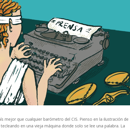
s mejor que cualquier barómetro del CIS. Pienso en la ilustración de
 tecleando en una vieja máquina donde solo se lee una palabra. La