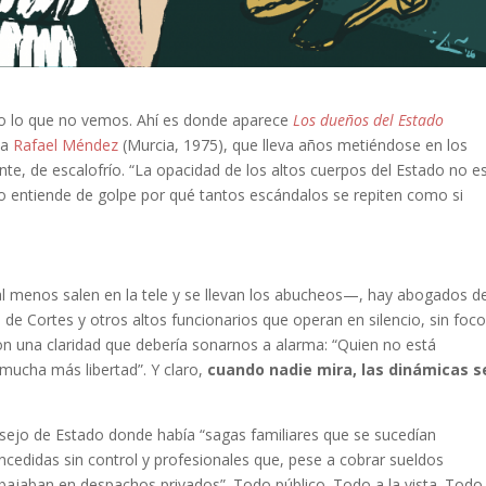
no lo que no vemos. Ahí es donde aparece
Los dueños del Estado
ta
Rafael Méndez
(Murcia, 1975), que lleva años metiéndose en los
nte, de escalofrío. “La opacidad de los altos cuerpos del Estado no e
no entiende de golpe por qué tantos escándalos se repiten como si
l menos salen en la tele y se llevan los abucheos—, hay abogados de
 de Cortes y otros altos funcionarios que operan en silencio, sin foco
con una claridad que debería sonarnos a alarma: “Quien no está
mucha más libertad”. Y claro,
cuando nadie mira, las dinámicas s
sejo de Estado donde había “sagas familiares que se sucedían
ncedidas sin control y profesionales que, pese a cobrar sueldos
bajaban en despachos privados”. Todo público. Todo a la vista. Todo