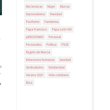
Mis lecturas
Mujer
Murcia
Nacionalismo
Navidad
Pacifismo
Pandemia
Papa Francisco
Papa León XIV
pERIODISMO
Personal
s
Personales
Política
PSOE
Región de Murcia
Relaciones humanas
Sanidad
l
Sindicalismo
Solidaridad
,
Verano 2021
Vida cotidiana
Ética
e