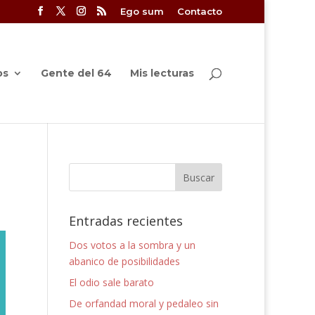
Ego sum
Contacto
os
Gente del 64
Mis lecturas
Entradas recientes
Dos votos a la sombra y un
abanico de posibilidades
El odio sale barato
De orfandad moral y pedaleo sin