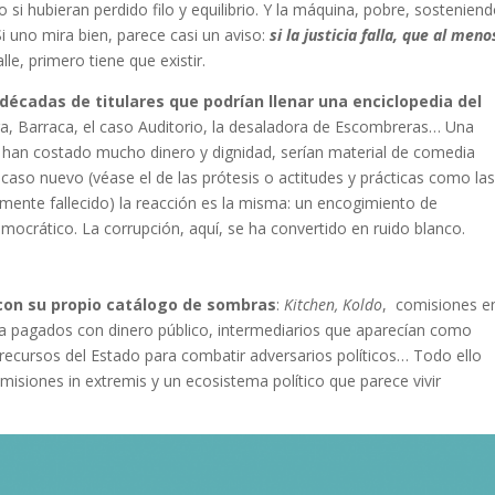
si hubieran perdido filo y equilibrio. Y la máquina, pobre, sostenien
i uno mira bien, parece casi un aviso:
si la justicia falla, que al meno
lle, primero tiene que existir.
écadas de titulares que podrían llenar una enciclopedia del
, Barraca, el caso Auditorio, la desaladora de Escombreras… Una
 han costado mucho dinero y dignidad, serían material de comedia
 caso nuevo (véase el de las prótesis o actitudes y prácticas como las
ntemente fallecido) la reacción es la misma: un encogimiento de
mocrático. La corrupción, aquí, se ha convertido en ruido blanco.
 con su propio catálogo de sombras
:
Kitchen, Koldo
, comisiones e
a pagados con dinero público, intermediarios que aparecían como
 recursos del Estado para combatir adversarios políticos… Todo ello
isiones in extremis y un ecosistema político que parece vivir