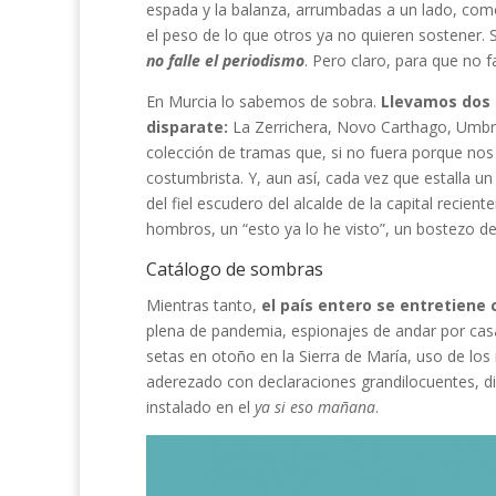
espada y la balanza, arrumbadas a un lado, como 
el peso de lo que otros ya no quieren sostener. S
no falle el periodismo
. Pero claro, para que no fa
En Murcia lo sabemos de sobra.
Llevamos dos d
disparate:
La Zerrichera, Novo Carthago, Umbra
colección de tramas que, si no fuera porque nos
costumbrista. Y, aun así, cada vez que estalla un
del fiel escudero del alcalde de la capital recie
hombros, un “esto ya lo he visto”, un bostezo de
Catálogo de sombras
Mientras tanto,
el país entero se entretiene
plena de pandemia, espionajes de andar por cas
setas en otoño en la Sierra de María, uso de los
aderezado con declaraciones grandilocuentes, dim
instalado en el
ya si eso mañana
.