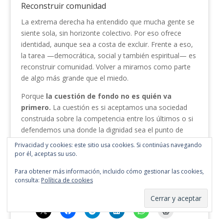
Reconstruir comunidad
La extrema derecha ha entendido que mucha gente se
siente sola, sin horizonte colectivo. Por eso ofrece
identidad, aunque sea a costa de excluir. Frente a eso,
la tarea —democrática, social y también espiritual— es
reconstruir comunidad. Volver a mirarnos como parte
de algo más grande que el miedo.
Porque
la cuestión de fondo no es quién va
primero.
La cuestión es si aceptamos una sociedad
construida sobre la competencia entre los últimos o si
defendemos una donde la dignidad sea el punto de
partida, no el premio final. La prioridad, por tanto, no
Privacidad y cookies: este sitio usa cookies. Si continúas navegando
puede ser nacional. La prioridad, si queremos seguir
por él, aceptas su uso.
llamándonos humanos, ha de ser humana.
Para obtener más información, incluido cómo gestionar las cookies,
consulta:
Política de cookies
Puedes compartir esto: