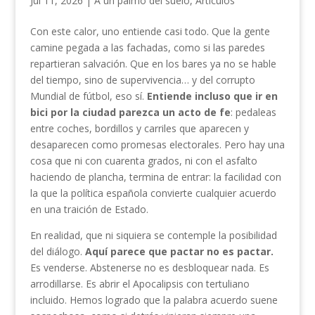
Jul 11, 2026
|
A un palmo del suelo
,
Articulos
Con este calor, uno entiende casi todo. Que la gente
camine pegada a las fachadas, como si las paredes
repartieran salvación. Que en los bares ya no se hable
del tiempo, sino de supervivencia… y del corrupto
Mundial de fútbol, eso sí.
Entiende incluso que ir en
bici por la ciudad parezca un acto de fe
: pedaleas
entre coches, bordillos y carriles que aparecen y
desaparecen como promesas electorales. Pero hay una
cosa que ni con cuarenta grados, ni con el asfalto
haciendo de plancha, termina de entrar: la facilidad con
la que la política española convierte cualquier acuerdo
en una traición de Estado.
En realidad, que ni siquiera se contemple la posibilidad
del diálogo.
Aquí parece que pactar no es pactar.
Es venderse. Abstenerse no es desbloquear nada. Es
arrodillarse. Es abrir el Apocalipsis con tertuliano
incluido. Hemos logrado que la palabra acuerdo suene