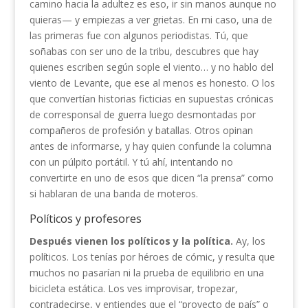
camino hacia la adultez es eso, ir sin manos aunque no
quieras— y empiezas a ver grietas. En mi caso, una de
las primeras fue con algunos periodistas. Tú, que
soñabas con ser uno de la tribu, descubres que hay
quienes escriben según sople el viento… y no hablo del
viento de Levante, que ese al menos es honesto. O los
que convertían historias ficticias en supuestas crónicas
de corresponsal de guerra luego desmontadas por
compañeros de profesión y batallas. Otros opinan
antes de informarse, y hay quien confunde la columna
con un púlpito portátil. Y tú ahí, intentando no
convertirte en uno de esos que dicen “la prensa” como
si hablaran de una banda de moteros.
Políticos y profesores
Después vienen los políticos y la política.
Ay, los
políticos. Los tenías por héroes de cómic, y resulta que
muchos no pasarían ni la prueba de equilibrio en una
bicicleta estática. Los ves improvisar, tropezar,
contradecirse, y entiendes que el “proyecto de país” o