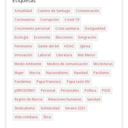
Etiquetas
Actualidad
Camino de Santiago
Comunicación
Coronavirus
Corrupción
Covid-19
Crecimiento personal
Crisis sanitaria
Desigualdad
Ecología
Economía
Elecciones
Emigración
Feminismo
Gente del 64
HOAC
Iglesia
Innovación
Laboral
Literatura
Mar Menor
Medio Ambiente
Medios de comunicación
Mis lecturas
Mujer
Murcia
Nacionalismo
Navidad
Pacifismo
Pandemia
Papa Francisco
Papa León XIV
pERIODISMO
Personal
Personales
Política
PSOE
Región de Murcia
Relaciones humanas
Sanidad
Sindicalismo
Solidaridad
Verano 2021
Vida cotidiana
Ética