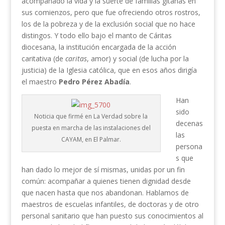
acompañado la vida y la suerte de familias gitanas en
sus comienzos, pero que fue ofreciendo otros rostros,
los de la pobreza y de la exclusión social que no hace
distingos. Y todo ello bajo el manto de Cáritas
diocesana, la institución encargada de la acción
caritativa (de
caritas
, amor) y social (de lucha por la
justicia) de la Iglesia católica, que en esos años dirigía
el maestro
Pedro Pérez Abadía
.
Han
sido
Noticia que firmé en La Verdad sobre la
decenas
puesta en marcha de las instalaciones del
las
CAYAM, en El Palmar.
persona
s que
han dado lo mejor de sí mismas, unidas por un fin
común: acompañar a quienes tienen dignidad desde
que nacen hasta que nos abandonan. Hablamos de
maestros de escuelas infantiles, de doctoras y de otro
personal sanitario que han puesto sus conocimientos al