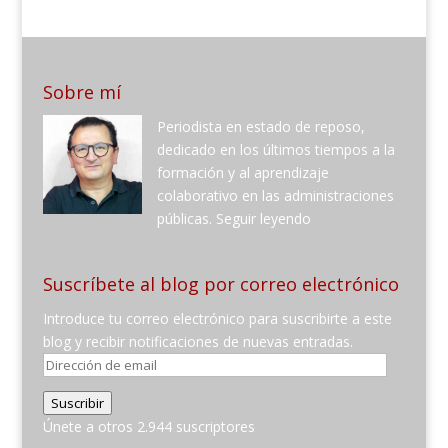
Sobre mí
Periodista en estado de reposo,
dedicado en los últimos tiempos a la
formación y al aprendizaje
colaborativo en las administraciones
públicas.
Seguir leyendo
Suscríbete al blog por correo electrónico
Introduce tu correo electrónico para suscribirte a este
blog y recibir notificaciones de nuevas entradas.
Dirección
de
Suscribir
email
Únete a otros 2.944 suscriptores