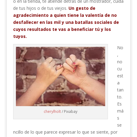
o en la tienda, te atiende detrás de un mostrador, cuida
de tus hijos o de tus viejos.
Un gesto de
agradecimiento a quien tiene la valentía de no
desfallecer en las mil y una batallas sociales de
cuyos resultados te vas a beneficiar tú y los
tuyos.
No
,
no
cu
est
a
tan
to.
Es
má
cherylholt
/ Pixabay
s
se
ncillo de lo que parece expresar lo que se siente, por