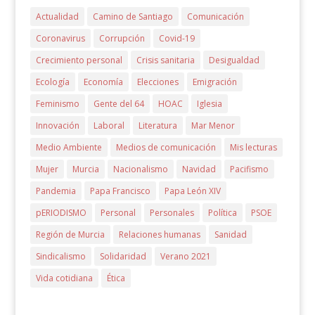
Actualidad
Camino de Santiago
Comunicación
Coronavirus
Corrupción
Covid-19
Crecimiento personal
Crisis sanitaria
Desigualdad
Ecología
Economía
Elecciones
Emigración
Feminismo
Gente del 64
HOAC
Iglesia
Innovación
Laboral
Literatura
Mar Menor
Medio Ambiente
Medios de comunicación
Mis lecturas
Mujer
Murcia
Nacionalismo
Navidad
Pacifismo
Pandemia
Papa Francisco
Papa León XIV
pERIODISMO
Personal
Personales
Política
PSOE
Región de Murcia
Relaciones humanas
Sanidad
Sindicalismo
Solidaridad
Verano 2021
Vida cotidiana
Ética