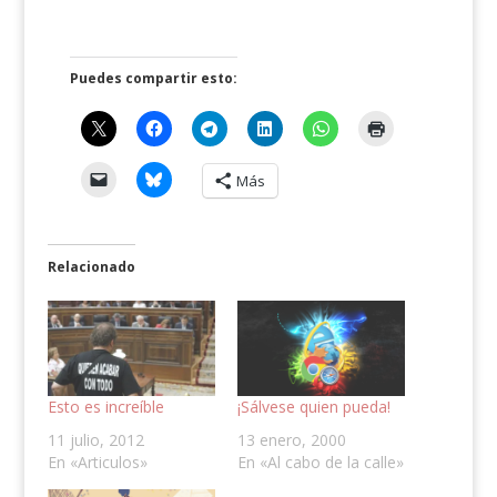
Puedes compartir esto:
Más
Relacionado
Esto es increíble
¡Sálvese quien pueda!
11 julio, 2012
13 enero, 2000
En «Articulos»
En «Al cabo de la calle»