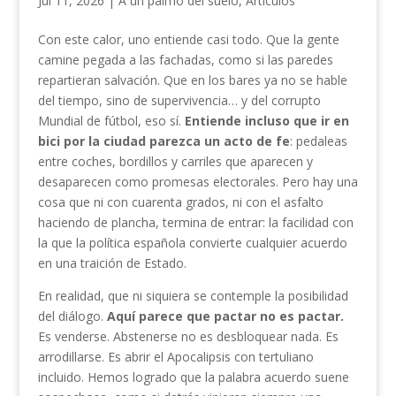
Jul 11, 2026
|
A un palmo del suelo
,
Articulos
Con este calor, uno entiende casi todo. Que la gente
camine pegada a las fachadas, como si las paredes
repartieran salvación. Que en los bares ya no se hable
del tiempo, sino de supervivencia… y del corrupto
Mundial de fútbol, eso sí.
Entiende incluso que ir en
bici por la ciudad parezca un acto de fe
: pedaleas
entre coches, bordillos y carriles que aparecen y
desaparecen como promesas electorales. Pero hay una
cosa que ni con cuarenta grados, ni con el asfalto
haciendo de plancha, termina de entrar: la facilidad con
la que la política española convierte cualquier acuerdo
en una traición de Estado.
En realidad, que ni siquiera se contemple la posibilidad
del diálogo.
Aquí parece que pactar no es pactar.
Es venderse. Abstenerse no es desbloquear nada. Es
arrodillarse. Es abrir el Apocalipsis con tertuliano
incluido. Hemos logrado que la palabra acuerdo suene