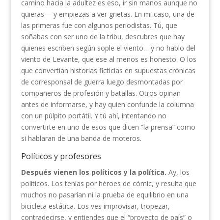
camino hacia la adultez es eso, ir sin manos aunque no
quieras— y empiezas a ver grietas. En mi caso, una de
las primeras fue con algunos periodistas. Tú, que
soñabas con ser uno de la tribu, descubres que hay
quienes escriben según sople el viento… y no hablo del
viento de Levante, que ese al menos es honesto. O los
que convertían historias ficticias en supuestas crónicas
de corresponsal de guerra luego desmontadas por
compañeros de profesión y batallas. Otros opinan
antes de informarse, y hay quien confunde la columna
con un púlpito portátil. Y tú ahí, intentando no
convertirte en uno de esos que dicen “la prensa” como
si hablaran de una banda de moteros.
Políticos y profesores
Después vienen los políticos y la política.
Ay, los
políticos. Los tenías por héroes de cómic, y resulta que
muchos no pasarían ni la prueba de equilibrio en una
bicicleta estática. Los ves improvisar, tropezar,
contradecirse, y entiendes que el “proyecto de país” o