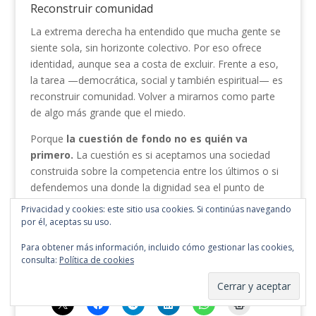
Reconstruir comunidad
La extrema derecha ha entendido que mucha gente se
siente sola, sin horizonte colectivo. Por eso ofrece
identidad, aunque sea a costa de excluir. Frente a eso,
la tarea —democrática, social y también espiritual— es
reconstruir comunidad. Volver a mirarnos como parte
de algo más grande que el miedo.
Porque
la cuestión de fondo no es quién va
primero.
La cuestión es si aceptamos una sociedad
construida sobre la competencia entre los últimos o si
defendemos una donde la dignidad sea el punto de
partida, no el premio final. La prioridad, por tanto, no
Privacidad y cookies: este sitio usa cookies. Si continúas navegando
puede ser nacional. La prioridad, si queremos seguir
por él, aceptas su uso.
llamándonos humanos, ha de ser humana.
Para obtener más información, incluido cómo gestionar las cookies,
consulta:
Política de cookies
Puedes compartir esto: